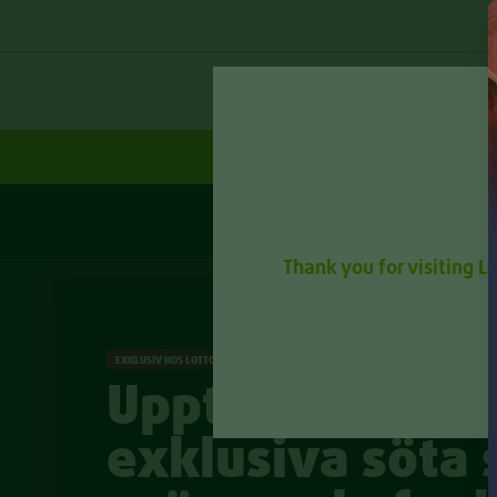
OF
Li
O
HÖG JACKPOTT
EuroMillions
Fler lottospel
Upptäck
Nya
Thank you for visiting L
Upptäck Sugar T
exklusiva söta 