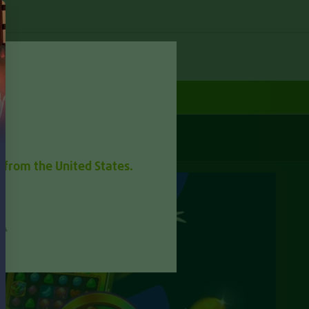
0
0,00 kr
Registrera dig
Kundvagn
Bolagsspel
Vad är lotto betting?
dsspel
Livecasino
s from the United States.