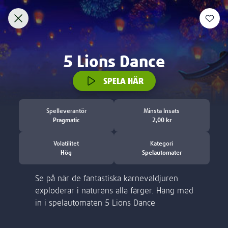
Upptäck
Nya
Spelautomater
Jackpots
Jackpot Overdr
Welcome to Lottoland
Home of the world's biggest jackpots
IDENTITÄTSPRÜFUNG
Thank you for visiting Lottoland! Currently, we
are not allowed to accept players from the
Bitte bestätige dein Spielerkonto durch die
United States.
folgenden Schritte.
Weitere Informationen
Bitte sende uns folgendes per E-Mail:
Ein Foto oder einen Scan deines
Personalausweises oder Reisepasses.
Upptäck Sugar Teddy – vår
Einen Adressnachweis in Form einer