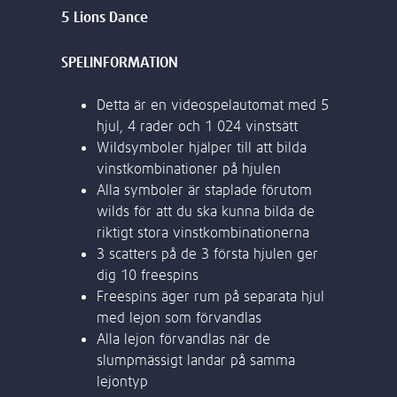
exklusiva söta slot med
Rechnung oder eines Kontoauszugs
(max. 6 Monate alt).
spännande funktioner.
Ein Foto von dir (Selfie), auf dem du
einen Zettel mit deiner E-Mail-Adresse
SPELA
und dem Wort "Lottoland" hältst.
Spielerservice kontaktieren
Später fortfahren