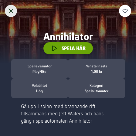
Upptäck
Nya
Spelautomater
Jackpots
Jackpot Overdr
Welcome to Lottoland
Home of the world's biggest jackpots
IDENTITÄTSPRÜFUNG
Thank you for visiting Lottoland! Currently, we
are not allowed to accept players from the
Bitte bestätige dein Spielerkonto durch die
United States.
folgenden Schritte.
Weitere Informationen
Bitte sende uns folgendes per E-Mail:
Ein Foto oder einen Scan deines
Personalausweises oder Reisepasses.
Upptäck Sugar Teddy – vår
Einen Adressnachweis in Form einer