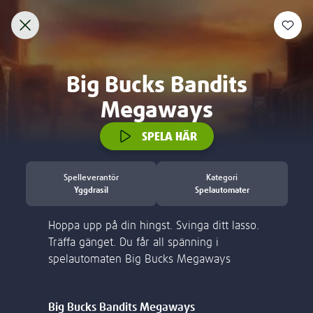
Upptäck
Nya
Spelautomater
Jackpots
Jackpot Overdr
Welcome to Lottoland
Home of the world's biggest jackpots
IDENTITÄTSPRÜFUNG
Thank you for visiting Lottoland! Currently, we
are not allowed to accept players from the
Bitte bestätige dein Spielerkonto durch die
United States.
folgenden Schritte.
Weitere Informationen
Bitte sende uns folgendes per E-Mail:
Ein Foto oder einen Scan deines
Personalausweises oder Reisepasses.
Upptäck Sugar Teddy – vår
Einen Adressnachweis in Form einer