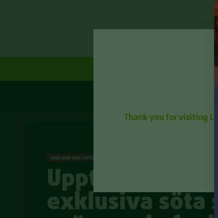
OF
Li
O
HÖG JACKPOTT
EuroMillions
Fler lottospel
Upptäck
Nya
Thank you for visiting L
Upptäck Sugar T
exklusiva söta 