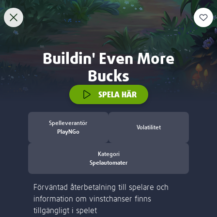
FICIELL SVENSK SPELLICENS
Logga in
censierat spel online
m oss
Casino
Live Casino
Bingo
Welcome to Lottoland
Home of the world's biggest jackpots
Spelautomater
Jackpots
Jackpot Overdrive
Bor
IDENTITÄTSPRÜFUNG
ottoland! Currently, we are not allowed to accept player
Bitte bestätige dein Spielerkonto durch die
folgenden Schritte.
Weitere Informationen
eddy – vår
Bitte sende uns folgendes per E-Mail:
slot med
Ein Foto oder einen Scan deines
Personalausweises oder Reisepasses.