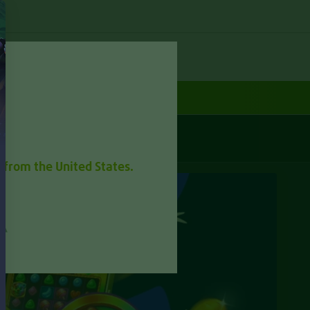
0
0,00 kr
Registrera dig
Kundvagn
Bolagsspel
Vad är lotto betting?
dsspel
Livecasino
s from the United States.