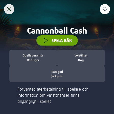
Upptäck
Nya
Spelautomater
Jackpots
Jackpot Overdr
Welcome to Lottoland
Home of the world's biggest jackpots
IDENTITÄTSPRÜFUNG
Thank you for visiting Lottoland! Currently, we
are not allowed to accept players from the
Bitte bestätige dein Spielerkonto durch die
United States.
folgenden Schritte.
Weitere Informationen
Bitte sende uns folgendes per E-Mail:
Ein Foto oder einen Scan deines
Personalausweises oder Reisepasses.
Upptäck Sugar Teddy – vår
Einen Adressnachweis in Form einer