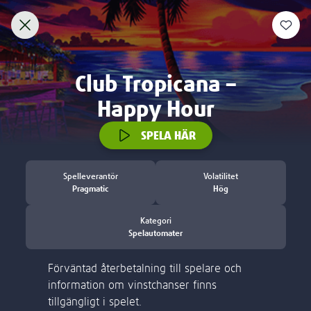
Upptäck
Nya
Spelautomater
Jackpots
Jackpot Overdr
Welcome to Lottoland
Home of the world's biggest jackpots
IDENTITÄTSPRÜFUNG
Thank you for visiting Lottoland! Currently, we
are not allowed to accept players from the
Bitte bestätige dein Spielerkonto durch die
United States.
folgenden Schritte.
Weitere Informationen
Bitte sende uns folgendes per E-Mail:
Ein Foto oder einen Scan deines
Personalausweises oder Reisepasses.
Upptäck Sugar Teddy – vår
Einen Adressnachweis in Form einer