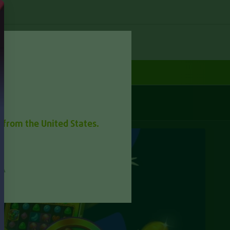
0
0,00 kr
Registrera dig
Kundvagn
Bolagsspel
Vad är lotto betting?
dsspel
Livecasino
s from the United States.