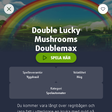
Upptäck
Nya
Spelautomater
Jackpots
Jackpot Overdr
Welcome to Lottoland
Home of the world's biggest jackpots
IDENTITÄTSPRÜFUNG
Thank you for visiting Lottoland! Currently, we
are not allowed to accept players from the
Bitte bestätige dein Spielerkonto durch die
United States.
folgenden Schritte.
Weitere Informationen
Bitte sende uns folgendes per E-Mail:
Ein Foto oder einen Scan deines
Personalausweises oder Reisepasses.
Upptäck Sugar Teddy – vår
Einen Adressnachweis in Form einer