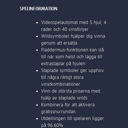
exklusiva söta slot med
Rechnung oder eines Kontoauszugs
(max. 6 Monate alt).
spännande funktioner.
Ein Foto von dir (Selfie), auf dem du
einen Zettel mit deiner E-Mail-Adresse
SPELA
und dem Wort "Lottoland" hältst.
Spielerservice kontaktieren
Später fortfahren