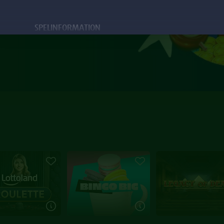
tioner.
Einen Adressnachweis in Form einer
Rechnung oder eines Kontoauszugs
(max. 6 Monate alt).
Ein Foto von dir (Selfie), auf dem du
einen Zettel mit deiner E-Mail-Adresse
und dem Wort "Lottoland" hältst.
Spielerservice kontaktieren
Später fortfahren