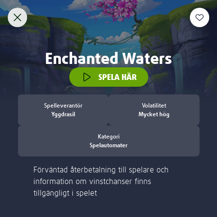
Upptäck
Nya
Spelautomater
Jackpots
Jackpot Overdr
Welcome to Lottoland
Home of the world's biggest jackpots
IDENTITÄTSPRÜFUNG
Thank you for visiting Lottoland! Currently, we
are not allowed to accept players from the
Bitte bestätige dein Spielerkonto durch die
United States.
folgenden Schritte.
Weitere Informationen
Bitte sende uns folgendes per E-Mail:
Ein Foto oder einen Scan deines
Personalausweises oder Reisepasses.
Upptäck Sugar Teddy – vår
Einen Adressnachweis in Form einer