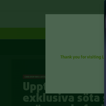
OF
Li
O
HÖG JACKPOTT
EuroMillions
Fler lottospel
Upptäck
Nya
Thank you for visiting L
Upptäck Sugar T
exklusiva söta 