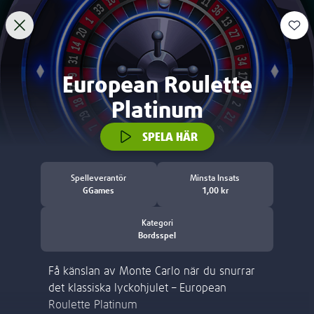
FICIELL SVENSK SPELLICENS
Logga in
censierat spel online
m oss
Casino
Live Casino
Bingo
Welcome to Lottoland
Home of the world's biggest jackpots
Spelautomater
Jackpots
Jackpot Overdrive
Bor
IDENTITÄTSPRÜFUNG
ottoland! Currently, we are not allowed to accept player
Bitte bestätige dein Spielerkonto durch die
folgenden Schritte.
Weitere Informationen
eddy – vår
Bitte sende uns folgendes per E-Mail:
slot med
Ein Foto oder einen Scan deines
Personalausweises oder Reisepasses.