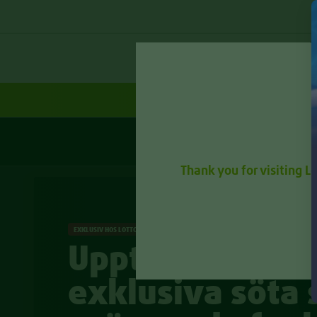
OF
Li
O
HÖG JACKPOTT
EuroMillions
Fler lottospel
Upptäck
Nya
Thank you for visiting L
Upptäck Sugar T
exklusiva söta 