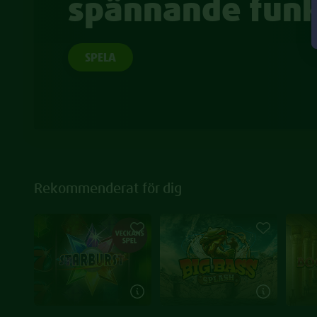
spännande funk
SPELA