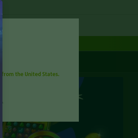
0
0,00 kr
Registrera dig
Kundvagn
Bolagsspel
Vad är lotto betting?
dsspel
Livecasino
s from the United States.