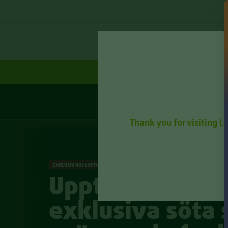
OF
Li
O
HÖG JACKPOTT
EuroMillions
Fler lottospel
Upptäck
Nya
Thank you for visiting L
Upptäck Sugar T
exklusiva söta 