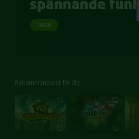
spännande funk
SPELA