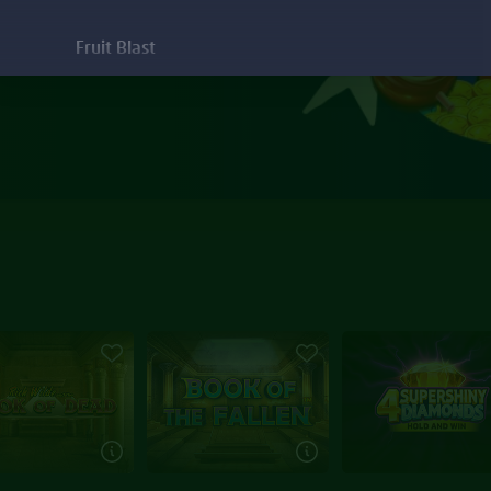
tioner.
Einen Adressnachweis in Form einer
Rechnung oder eines Kontoauszugs
(max. 6 Monate alt).
Ein Foto von dir (Selfie), auf dem du
einen Zettel mit deiner E-Mail-Adresse
und dem Wort "Lottoland" hältst.
Spielerservice kontaktieren
Später fortfahren