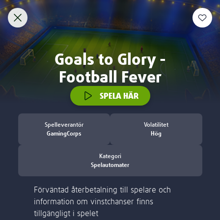
Upptäck
Nya
Spelautomater
Jackpots
Jackpot Overdr
Welcome to Lottoland
Home of the world's biggest jackpots
IDENTITÄTSPRÜFUNG
Thank you for visiting Lottoland! Currently, we
are not allowed to accept players from the
Bitte bestätige dein Spielerkonto durch die
United States.
folgenden Schritte.
Weitere Informationen
Bitte sende uns folgendes per E-Mail:
Ein Foto oder einen Scan deines
Personalausweises oder Reisepasses.
Upptäck Sugar Teddy – vår
Einen Adressnachweis in Form einer