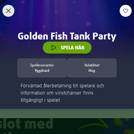
FICIELL SVENSK SPELLICENS
Logga in
censierat spel online
m oss
Casino
Live Casino
Bingo
Welcome to Lottoland
Home of the world's biggest jackpots
Spelautomater
Jackpots
Jackpot Overdrive
Bor
IDENTITÄTSPRÜFUNG
ottoland! Currently, we are not allowed to accept player
Bitte bestätige dein Spielerkonto durch die
folgenden Schritte.
Weitere Informationen
eddy – vår
Bitte sende uns folgendes per E-Mail:
slot med
Ein Foto oder einen Scan deines
Personalausweises oder Reisepasses.