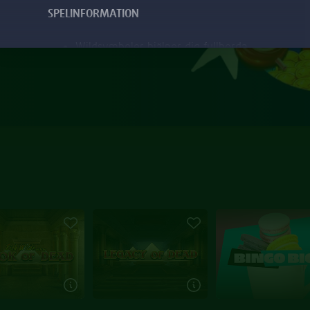
tioner.
Einen Adressnachweis in Form einer
Rechnung oder eines Kontoauszugs
(max. 6 Monate alt).
Ein Foto von dir (Selfie), auf dem du
einen Zettel mit deiner E-Mail-Adresse
und dem Wort "Lottoland" hältst.
Spielerservice kontaktieren
Später fortfahren