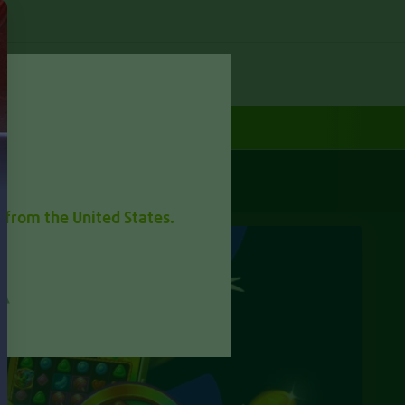
0
0,00 kr
Registrera dig
Kundvagn
Bolagsspel
Vad är lotto betting?
dsspel
Livecasino
s from the United States.