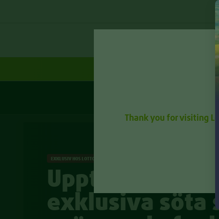
OF
Li
O
HÖG JACKPOTT
EuroMillions
Fler lottospel
Upptäck
Nya
Thank you for visiting L
Upptäck Sugar T
exklusiva söta 