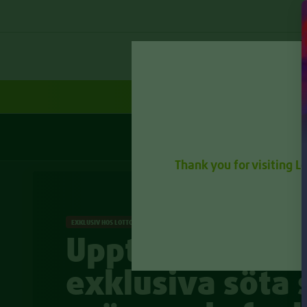
OF
Li
O
HÖG JACKPOTT
EuroMillions
Fler lottospel
Upptäck
Nya
Thank you for visiting L
Upptäck Sugar T
exklusiva söta 