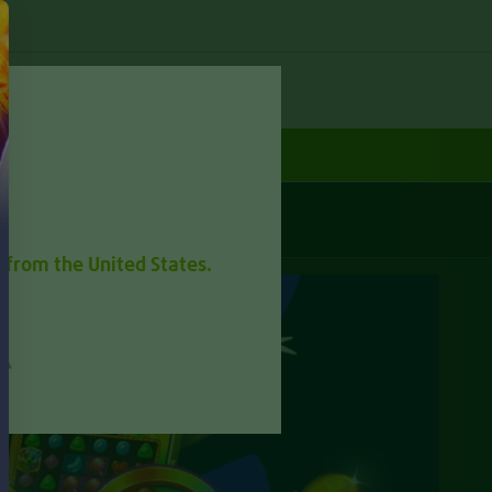
0
0,00 kr
Registrera dig
Kundvagn
Bolagsspel
Vad är lotto betting?
dsspel
Livecasino
s from the United States.