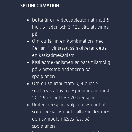
exklusiva söta slot med
Rechnung oder eines Kontoauszugs
(max. 6 Monate alt).
spännande funktioner.
Ein Foto von dir (Selfie), auf dem du
einen Zettel mit deiner E-Mail-Adresse
SPELA
und dem Wort "Lottoland" hältst.
Spielerservice kontaktieren
Später fortfahren