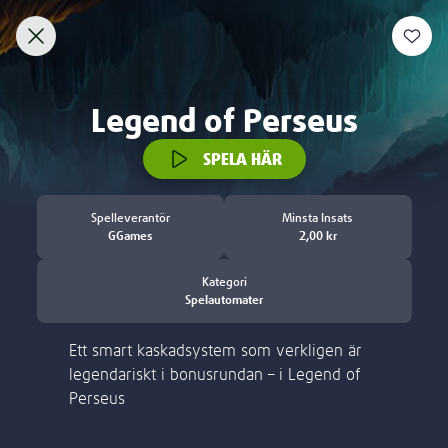
Upptäck
Nya
Spelautomater
Jackpots
Jackpot Overdr
Welcome to Lottoland
Home of the world's biggest jackpots
IDENTITÄTSPRÜFUNG
Thank you for visiting Lottoland! Currently, we
are not allowed to accept players from the
Bitte bestätige dein Spielerkonto durch die
United States.
folgenden Schritte.
Weitere Informationen
Bitte sende uns folgendes per E-Mail:
Ein Foto oder einen Scan deines
Personalausweises oder Reisepasses.
Upptäck Sugar Teddy – vår
Einen Adressnachweis in Form einer