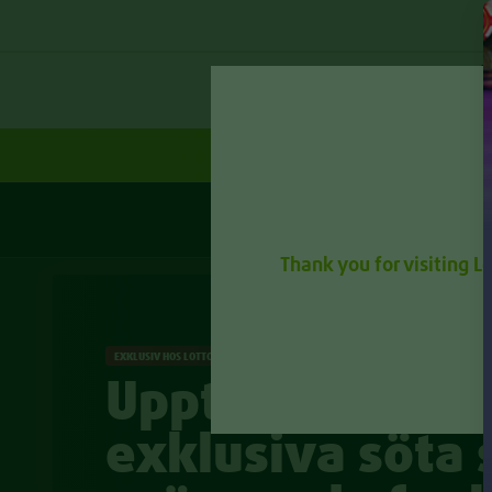
OF
Li
O
HÖG JACKPOTT
EuroMillions
Fler lottospel
Upptäck
Nya
Thank you for visiting L
Upptäck Sugar T
exklusiva söta 