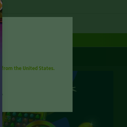
0
0,00 kr
Registrera dig
Kundvagn
Bolagsspel
Vad är lotto betting?
dsspel
Livecasino
s from the United States.