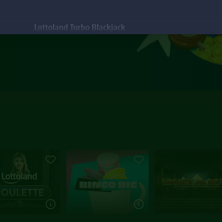
tioner.
Einen Adressnachweis in Form einer
Rechnung oder eines Kontoauszugs
(max. 6 Monate alt).
Ein Foto von dir (Selfie), auf dem du
einen Zettel mit deiner E-Mail-Adresse
und dem Wort "Lottoland" hältst.
Spielerservice kontaktieren
Später fortfahren