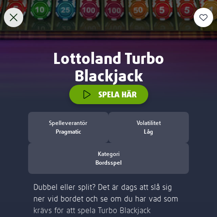
FICIELL SVENSK SPELLICENS
Logga in
censierat spel online
m oss
Casino
Live Casino
Bingo
Welcome to Lottoland
Home of the world's biggest jackpots
Spelautomater
Jackpots
Jackpot Overdrive
Bor
IDENTITÄTSPRÜFUNG
ottoland! Currently, we are not allowed to accept player
Bitte bestätige dein Spielerkonto durch die
folgenden Schritte.
Weitere Informationen
eddy – vår
Bitte sende uns folgendes per E-Mail:
slot med
Ein Foto oder einen Scan deines
Personalausweises oder Reisepasses.