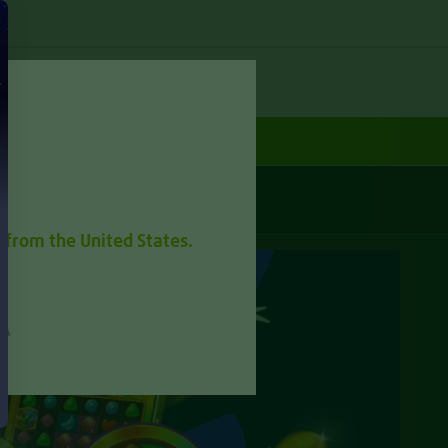
0
0,00 kr
Registrera dig
Kundvagn
Bolagsspel
Vad är lotto betting?
dsspel
Livecasino
s from the United States.