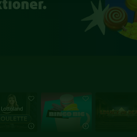
tioner.
Einen Adressnachweis in Form einer
Rechnung oder eines Kontoauszugs
(max. 6 Monate alt).
Ein Foto von dir (Selfie), auf dem du
einen Zettel mit deiner E-Mail-Adresse
und dem Wort "Lottoland" hältst.
Spielerservice kontaktieren
Später fortfahren