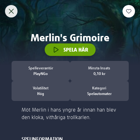
Upptäck
Nya
Spelautomater
Jackpots
Jackpot Overdr
Welcome to Lottoland
Home of the world's biggest jackpots
IDENTITÄTSPRÜFUNG
Thank you for visiting Lottoland! Currently, we
are not allowed to accept players from the
Bitte bestätige dein Spielerkonto durch die
United States.
folgenden Schritte.
Weitere Informationen
Bitte sende uns folgendes per E-Mail:
Ein Foto oder einen Scan deines
Personalausweises oder Reisepasses.
Upptäck Sugar Teddy – vår
Einen Adressnachweis in Form einer