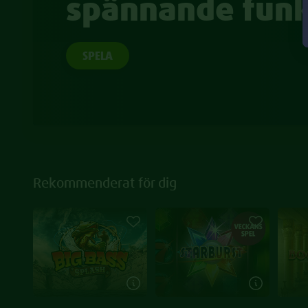
spännande funk
SPELA