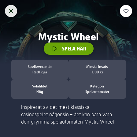
Upptäck
Nya
Spelautomater
Jackpots
Jackpot Overdr
Welcome to Lottoland
Home of the world's biggest jackpots
IDENTITÄTSPRÜFUNG
Thank you for visiting Lottoland! Currently, we
are not allowed to accept players from the
Bitte bestätige dein Spielerkonto durch die
United States.
folgenden Schritte.
Weitere Informationen
Bitte sende uns folgendes per E-Mail:
Ein Foto oder einen Scan deines
Personalausweises oder Reisepasses.
Upptäck Sugar Teddy – vår
Einen Adressnachweis in Form einer