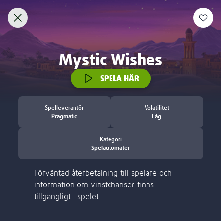
Upptäck
Nya
Spelautomater
Jackpots
Jackpot Overdr
Welcome to Lottoland
Home of the world's biggest jackpots
IDENTITÄTSPRÜFUNG
Thank you for visiting Lottoland! Currently, we
are not allowed to accept players from the
Bitte bestätige dein Spielerkonto durch die
United States.
folgenden Schritte.
Weitere Informationen
Bitte sende uns folgendes per E-Mail:
Ein Foto oder einen Scan deines
Personalausweises oder Reisepasses.
Upptäck Sugar Teddy – vår
Einen Adressnachweis in Form einer