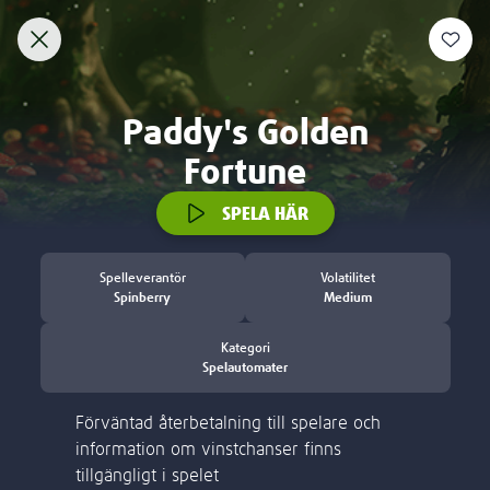
Upptäck
Nya
Spelautomater
Jackpots
Jackpot Overdr
Welcome to Lottoland
Home of the world's biggest jackpots
IDENTITÄTSPRÜFUNG
Thank you for visiting Lottoland! Currently, we
are not allowed to accept players from the
Bitte bestätige dein Spielerkonto durch die
United States.
folgenden Schritte.
Weitere Informationen
Bitte sende uns folgendes per E-Mail:
Ein Foto oder einen Scan deines
Personalausweises oder Reisepasses.
Upptäck Sugar Teddy – vår
Einen Adressnachweis in Form einer