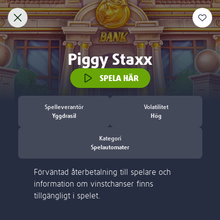
Upptäck
Nya
Spelautomater
Jackpots
Jackpot Overdr
Welcome to Lottoland
Home of the world's biggest jackpots
IDENTITÄTSPRÜFUNG
Thank you for visiting Lottoland! Currently, we
are not allowed to accept players from the
Bitte bestätige dein Spielerkonto durch die
United States.
folgenden Schritte.
Weitere Informationen
Bitte sende uns folgendes per E-Mail:
Ein Foto oder einen Scan deines
Personalausweises oder Reisepasses.
Upptäck Sugar Teddy – vår
Einen Adressnachweis in Form einer