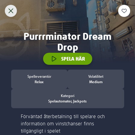
Upptäck
Nya
Spelautomater
Jackpots
Jackpot Overdr
Welcome to Lottoland
Home of the world's biggest jackpots
IDENTITÄTSPRÜFUNG
Thank you for visiting Lottoland! Currently, we
are not allowed to accept players from the
Bitte bestätige dein Spielerkonto durch die
United States.
folgenden Schritte.
Weitere Informationen
Bitte sende uns folgendes per E-Mail:
Ein Foto oder einen Scan deines
Personalausweises oder Reisepasses.
Upptäck Sugar Teddy – vår
Einen Adressnachweis in Form einer