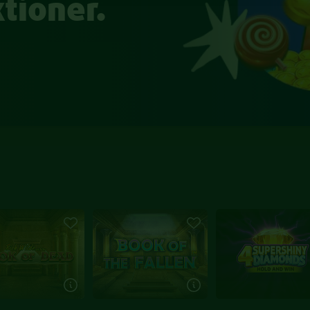
tioner.
Einen Adressnachweis in Form einer
Rechnung oder eines Kontoauszugs
(max. 6 Monate alt).
Ein Foto von dir (Selfie), auf dem du
einen Zettel mit deiner E-Mail-Adresse
und dem Wort "Lottoland" hältst.
Spielerservice kontaktieren
Später fortfahren