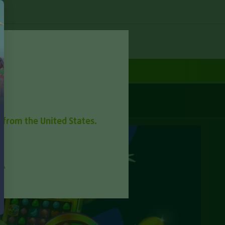
0
0,00 kr
Registrera dig
Kundvagn
Bolagsspel
Vad är lotto betting?
dsspel
Livecasino
s from the United States.