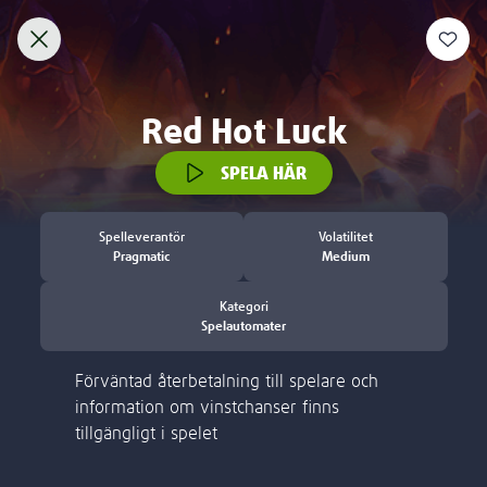
Upptäck
Nya
Spelautomater
Jackpots
Jackpot Overdr
Welcome to Lottoland
Home of the world's biggest jackpots
IDENTITÄTSPRÜFUNG
Thank you for visiting Lottoland! Currently, we
are not allowed to accept players from the
Bitte bestätige dein Spielerkonto durch die
United States.
folgenden Schritte.
Weitere Informationen
Bitte sende uns folgendes per E-Mail:
Ein Foto oder einen Scan deines
Personalausweises oder Reisepasses.
Upptäck Sugar Teddy – vår
Einen Adressnachweis in Form einer