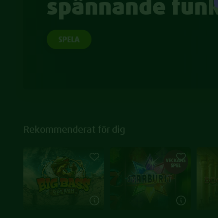
spännande funk
SPELA