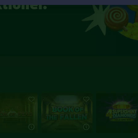
tioner.
Einen Adressnachweis in Form einer
Rechnung oder eines Kontoauszugs
(max. 6 Monate alt).
Ein Foto von dir (Selfie), auf dem du
einen Zettel mit deiner E-Mail-Adresse
und dem Wort "Lottoland" hältst.
Spielerservice kontaktieren
Später fortfahren