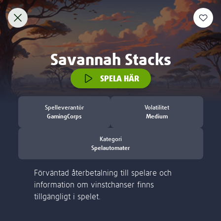
Upptäck
Nya
Spelautomater
Jackpots
Jackpot Overdr
Welcome to Lottoland
Home of the world's biggest jackpots
IDENTITÄTSPRÜFUNG
Thank you for visiting Lottoland! Currently, we
are not allowed to accept players from the
Bitte bestätige dein Spielerkonto durch die
United States.
folgenden Schritte.
Weitere Informationen
Bitte sende uns folgendes per E-Mail:
Ein Foto oder einen Scan deines
Personalausweises oder Reisepasses.
Upptäck Sugar Teddy – vår
Einen Adressnachweis in Form einer