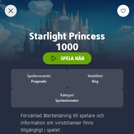
Upptäck
Nya
Spelautomater
Jackpots
Jackpot Overdr
Welcome to Lottoland
Home of the world's biggest jackpots
IDENTITÄTSPRÜFUNG
Thank you for visiting Lottoland! Currently, we
are not allowed to accept players from the
Bitte bestätige dein Spielerkonto durch die
United States.
folgenden Schritte.
Weitere Informationen
Bitte sende uns folgendes per E-Mail:
Ein Foto oder einen Scan deines
Personalausweises oder Reisepasses.
Upptäck Sugar Teddy – vår
Einen Adressnachweis in Form einer