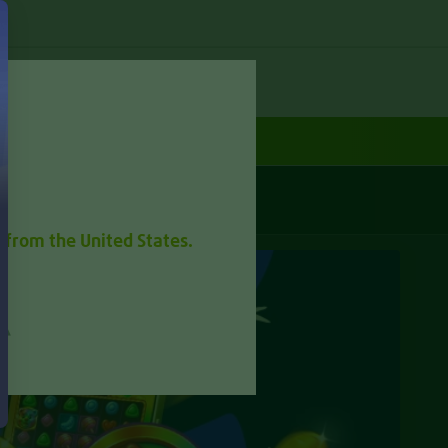
0
0,00 kr
Registrera dig
Kundvagn
Bolagsspel
Vad är lotto betting?
dsspel
Livecasino
s from the United States.