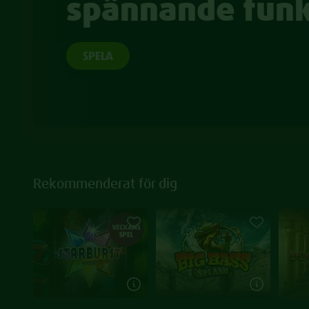
spännande funk
SPELA