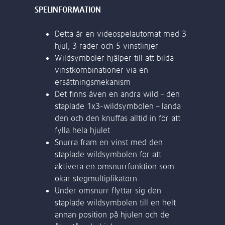
exklusiva söta slot med
Rechnung oder eines Kontoauszugs
(max. 6 Monate alt).
spännande funktioner.
Ein Foto von dir (Selfie), auf dem du
einen Zettel mit deiner E-Mail-Adresse
SPELA
und dem Wort "Lottoland" hältst.
Spielerservice kontaktieren
Später fortfahren