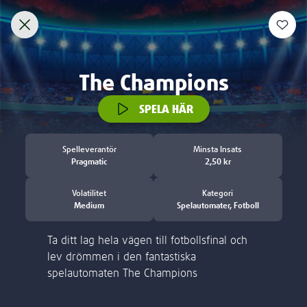
Upptäck
Nya
Spelautomater
Jackpots
Jackpot Overdr
Welcome to Lottoland
Home of the world's biggest jackpots
IDENTITÄTSPRÜFUNG
Thank you for visiting Lottoland! Currently, we
are not allowed to accept players from the
Bitte bestätige dein Spielerkonto durch die
United States.
folgenden Schritte.
Weitere Informationen
Bitte sende uns folgendes per E-Mail:
Ein Foto oder einen Scan deines
Personalausweises oder Reisepasses.
Upptäck Sugar Teddy – vår
Einen Adressnachweis in Form einer