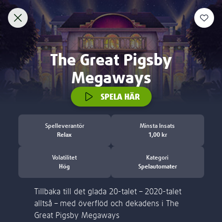
Upptäck
Nya
Spelautomater
Jackpots
Jackpot Overdr
Welcome to Lottoland
Home of the world's biggest jackpots
IDENTITÄTSPRÜFUNG
Thank you for visiting Lottoland! Currently, we
are not allowed to accept players from the
Bitte bestätige dein Spielerkonto durch die
United States.
folgenden Schritte.
Weitere Informationen
Bitte sende uns folgendes per E-Mail:
Ein Foto oder einen Scan deines
Personalausweises oder Reisepasses.
Upptäck Sugar Teddy – vår
Einen Adressnachweis in Form einer