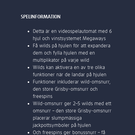
exklusiva söta slot med
Rechnung oder eines Kontoauszugs
(max. 6 Monate alt).
spännande funktioner.
Ein Foto von dir (Selfie), auf dem du
einen Zettel mit deiner E-Mail-Adresse
SPELA
und dem Wort "Lottoland" hältst.
Spielerservice kontaktieren
Später fortfahren