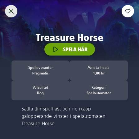
Upptäck
Nya
Spelautomater
Jackpots
Jackpot Overdr
Welcome to Lottoland
Home of the world's biggest jackpots
IDENTITÄTSPRÜFUNG
Thank you for visiting Lottoland! Currently, we
are not allowed to accept players from the
Bitte bestätige dein Spielerkonto durch die
United States.
folgenden Schritte.
Weitere Informationen
Bitte sende uns folgendes per E-Mail:
Ein Foto oder einen Scan deines
Personalausweises oder Reisepasses.
Upptäck Sugar Teddy – vår
Einen Adressnachweis in Form einer