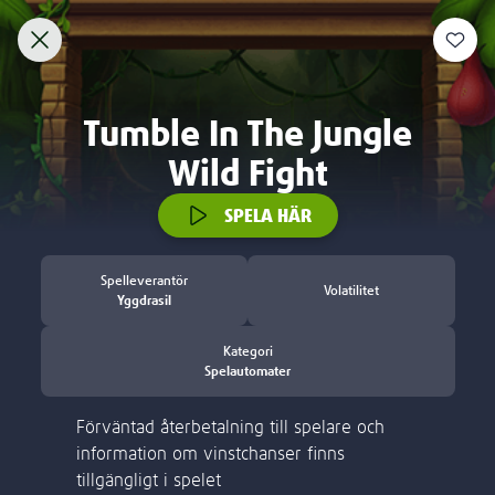
Upptäck
Nya
Spelautomater
Jackpots
Jackpot Overdr
Welcome to Lottoland
Home of the world's biggest jackpots
IDENTITÄTSPRÜFUNG
Thank you for visiting Lottoland! Currently, we
are not allowed to accept players from the
Bitte bestätige dein Spielerkonto durch die
United States.
folgenden Schritte.
Weitere Informationen
Bitte sende uns folgendes per E-Mail:
Ein Foto oder einen Scan deines
Personalausweises oder Reisepasses.
Upptäck Sugar Teddy – vår
Einen Adressnachweis in Form einer