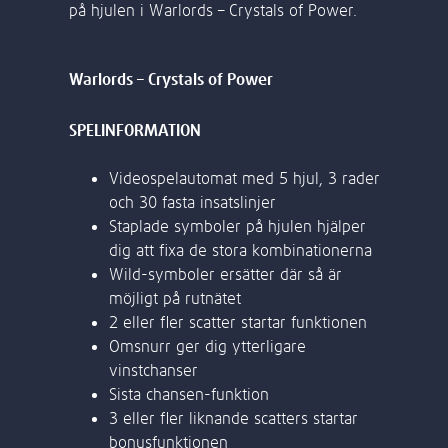
exklusiva söta slot med
Rechnung oder eines Kontoauszugs
(max. 6 Monate alt).
spännande funktioner.
Ein Foto von dir (Selfie), auf dem du
einen Zettel mit deiner E-Mail-Adresse
SPELA
und dem Wort "Lottoland" hältst.
Spielerservice kontaktieren
Später fortfahren