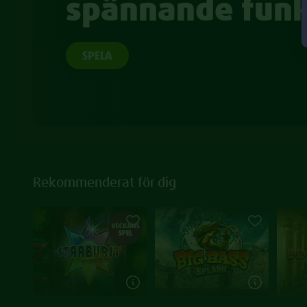
spännande funk
SPELA