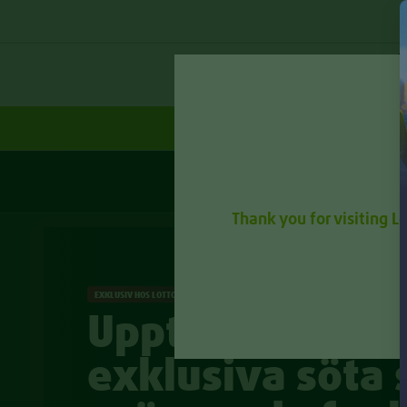
OF
Li
O
HÖG JACKPOTT
EuroMillions
Fler lottospel
Upptäck
Nya
Thank you for visiting L
Upptäck Sugar T
exklusiva söta 