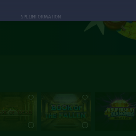
tioner.
Einen Adressnachweis in Form einer
Rechnung oder eines Kontoauszugs
(max. 6 Monate alt).
Ein Foto von dir (Selfie), auf dem du
einen Zettel mit deiner E-Mail-Adresse
und dem Wort "Lottoland" hältst.
Spielerservice kontaktieren
Später fortfahren