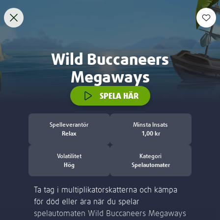
FICIELL SVENSK SPELLICENS
Logga in
censierat spel online
m oss
Casino
Live Casino
Bingo
Welcome to Lottoland
Home of the world's biggest jackpots
Spelautomater
Jackpots
Jackpot Overdrive
Bor
IDENTITÄTSPRÜFUNG
ottoland! Currently, we are not allowed to accept player
Bitte bestätige dein Spielerkonto durch die
folgenden Schritte.
Weitere Informationen
eddy – vår
Bitte sende uns folgendes per E-Mail:
slot med
Ein Foto oder einen Scan deines
Personalausweises oder Reisepasses.