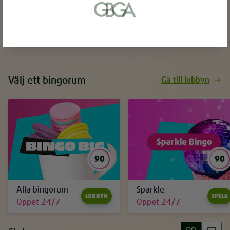
Rechnung oder eines Kontoauszugs
18+ år | Gäller endast nya spelare som gör sin första insättning | Min.
(max. 6 Monate alt).
insättning 100 kr | 4x omsättningskrav | Freespins gäller endast på Big
Ein Foto von dir (Selfie), auf dem du
Bass Bonanza | Regler & villkor nedan | Stödlinjen.se
einen Zettel mit deiner E-Mail-Adresse
und dem Wort "Lottoland" hältst.
Gå till lobbyn
Spielerservice kontaktieren
Später fortfahren