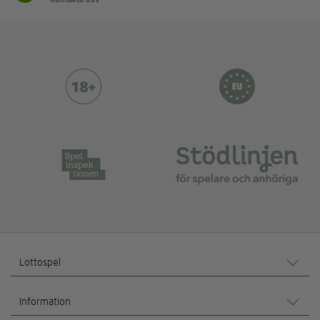
Lottospel
Information