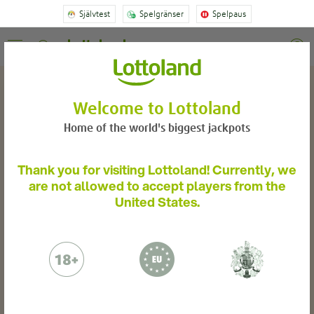
Welcome to Lottoland
Home of the world's biggest jackpots
IDENTITÄTSPRÜFUNG
Thank you for visiting Lottoland! Currently, we
are not allowed to accept players from the
Bitte bestätige dein Spielerkonto durch die
United States.
folgenden Schritte.
Weitere Informationen
Välkomsterbjudande: 100 kr i
Bitte sende uns folgendes per E-Mail:
bingobonus + 10 freespins!
Ein Foto oder einen Scan deines
Personalausweises oder Reisepasses.
Hämta här
Einen Adressnachweis in Form einer