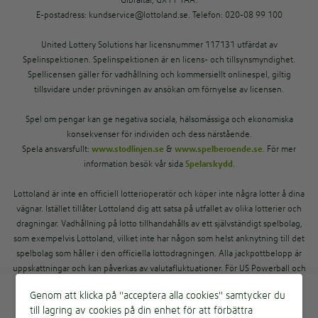
Gibraltar, GX11 1AA.
E-postadress:
kundservice@lottoland.se
. Telefon: 020-08 99 100
United Lottery Solutions har licensnummer 117131 utfärdat av
Spelinspektionen. Spelinspektionen är en licens- och tillsynsmyndighet.
Spellicensen gäller för vadhållning och kommersiellt onlinespel, giltig
tillsvidare under prövningen av ansökan om förnyelse av licensen.
Spel om pengar kan ge negativa sociala, hälsomässiga och ekonomiska
konsekvenser för individen och dess närstående.
Spela ansvarsfullt:
www.stodlinjen.se
&
www.spelberoende.se
. För mer
information besök vår sida
Spelarskydd
.
Lottoland är inte en officiell lotterioperatör och köper inte några lotter å dina
vägnar. Istället tillåter Lottoland dig att satsa på utfallet av olika lotterier och
dragningar. Vadhållning på lotto tillhandahålls av ett självständigt spelbolag,
som exempelvis Lottoland, vilket inte har någon som helst anknytning till det
spelbolag som håller i den officiella lottodragningen. Alla jackpottbelopp är
uppskattningar och kan påverkas av valutafluktuationer. För US Powerball och
US MegaMillions betalas vinster i vinstnivå 1 ut som livränta (eller som ett
Genom att klicka på "acceptera alla cookies" samtycker du
rabatterat engångsbelopp efter Lottolands eget val), och vinster i
till lagring av cookies på din enhet för att förbättra
vinstnivåerna 1 – 3 är föremål för en minskning med 38% enligt
regler &