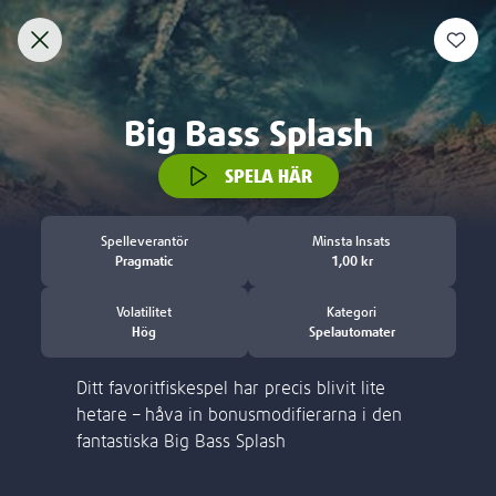
Upptäck
Nya
Spelautomater
Jackpots
Jackpot Overdr
Welcome to Lottoland
Home of the world's biggest jackpots
IDENTITÄTSPRÜFUNG
Thank you for visiting Lottoland! Currently, we
are not allowed to accept players from the
Bitte bestätige dein Spielerkonto durch die
United States.
folgenden Schritte.
Weitere Informationen
Bitte sende uns folgendes per E-Mail:
Ein Foto oder einen Scan deines
Personalausweises oder Reisepasses.
Upptäck Sugar Teddy – vår
Einen Adressnachweis in Form einer