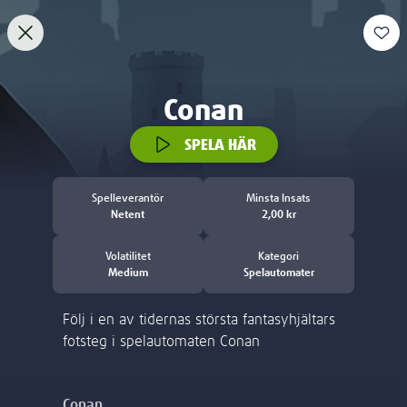
FICIELL SVENSK SPELLICENS
Logga in
censierat spel online
m oss
Casino
Live Casino
Bingo
Welcome to Lottoland
Home of the world's biggest jackpots
Spelautomater
Jackpots
Jackpot Overdrive
Bor
IDENTITÄTSPRÜFUNG
ottoland! Currently, we are not allowed to accept player
Bitte bestätige dein Spielerkonto durch die
folgenden Schritte.
Weitere Informationen
eddy – vår
Bitte sende uns folgendes per E-Mail:
slot med
Ein Foto oder einen Scan deines
Personalausweises oder Reisepasses.