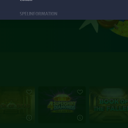
tioner.
Einen Adressnachweis in Form einer
Rechnung oder eines Kontoauszugs
(max. 6 Monate alt).
Ein Foto von dir (Selfie), auf dem du
einen Zettel mit deiner E-Mail-Adresse
und dem Wort "Lottoland" hältst.
Spielerservice kontaktieren
Später fortfahren