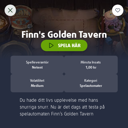
Upptäck
Nya
Spelautomater
Jackpots
Jackpot Overdr
Welcome to Lottoland
Home of the world's biggest jackpots
IDENTITÄTSPRÜFUNG
Thank you for visiting Lottoland! Currently, we
are not allowed to accept players from the
Bitte bestätige dein Spielerkonto durch die
United States.
folgenden Schritte.
Weitere Informationen
Bitte sende uns folgendes per E-Mail:
Ein Foto oder einen Scan deines
Personalausweises oder Reisepasses.
Upptäck Sugar Teddy – vår
Einen Adressnachweis in Form einer